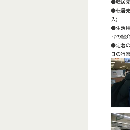
●転居先
●転居先
入)
●生活用品
ﾄｱの紹介
●定着の
日の行楽ｽ