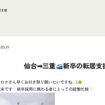
居支援
.03.31
仙台➡三重
新卒の転居支
ロナさん早くお引き取り願いたいですね…⤵
度末です
新卒採用に携わる者にとっての超繁忙期