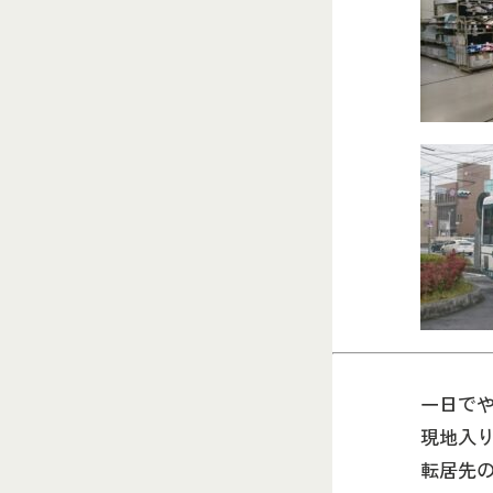
一日で
現地入
転居先