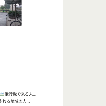
、
飛行機で来る人…
される地域の人…