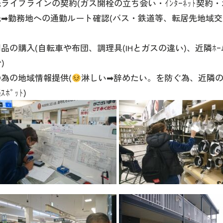
ライフラインの契約(ガス開栓の立ち会い・ｲﾝﾀｰﾈｯﾄ契約
➡勤務地への通勤ルート確認(バス・鉄道等、転居先地域交通網
の購入(自転車や布団、調理具(IHとガスの違い)、近隣ﾎｰﾑｾﾝﾀｰ
)
為の地域情報提供(
淋しい➡辞めたい。を防ぐ為、近隣
ﾎﾟｯﾄ)