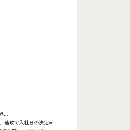
界…
、速攻で入社日の決定➡