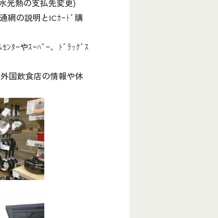
・水光熱の支払先変更)
の説明とICｶｰﾄﾞ購
やｽｰﾊﾟｰ、ﾄﾞﾗｯｸﾞｽ
の外国飲食店の情報や休