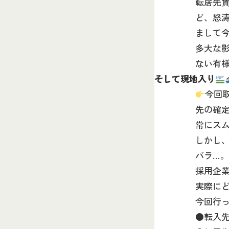
転居先
ど、怒
まして
多大な
ない有
そして現地入り
今回
先の確定
常にスム
しかし
バラ…。
採用企
実際に
今回行
●転入先