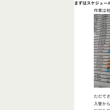
まずはスケジュー
作業は
ただで
入管か