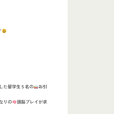
す
した留学生５名の
お引
なりの
頭脳プレイが求