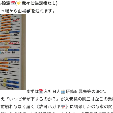
ル設定
(
我々に決定権なし)
初っ端から山場
を迎えます。
まずは
入社日と
研修配属先等の決定。
さえ『いつビザが下りるのか？』が入管様の胸三寸なこの業
ら前触れもなく届く《許可ハガキ
》に喝采したのも束の間