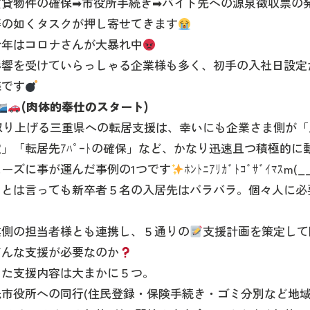
賃貸物件の確保➡市役所手続き➡バイト先への源泉徴収票の
涛の如くタスクが押し寄せてきます
今年はコロナさんが大暴れ中
影響を受けていらっしゃる企業様も多く、初手の入社日設定
様です
(肉体的奉仕のスタート)
取り上げる三重県への転居支援は、幸いにも企業さま側が「
」「転居先ｱﾊﾟｰﾄの確保」など、かなり迅速且つ積極的に
ーズに事が運んだ事例の1つです
ﾎﾝﾄﾆｱﾘｶﾞﾄｺﾞｻﾞｲﾏｽm(_
、とは言っても新卒者５名の入居先はバラバラ。個々人に必
業側の担当者様とも連携し、５通りの
支援計画を策定して
どんな支援が必要なのか
った支援内容は大まかに５つ。
市役所への同行(住民登録・保険手続き・ゴミ分別など地域